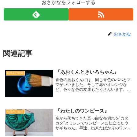
おさかなをフォローする
おさかな
関連記事
『あおくんときいろちゃん』
幼児向け絵本
青色のあおくんには、同じ青色のパパとマ
マがいいました。そして赤やオレンジな
ど、色々な色の友達もたくさんいます。中
でも、きいろちゃんとは1番の仲良しでし
た。ある日、ママにお留守番を頼まれたあ
おくんでしたが、どうしてもきいろちゃん
と遊びたくなって、きいろちゃんの家に遊
『わたしのワンピース』
幼児向け絵本
びに行ってしまいます。[対象:3歳から]
空から落ちてきた真っ白な布切れを"カタ
カタ"とミシンでワンピースに仕立てたウ
サギちゃん。早速、出来たばかりのワンピ
ースを着て、大好きなお花畑をお散歩で