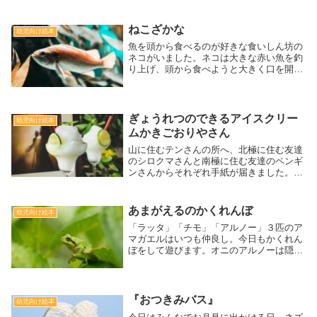
す。するとウサギちゃんのワンピースもな
んとお花畑の花柄に!そのままお散歩を続
けていると空から雨が降ってきます。する
ねこざかな
幼児向け絵本
とワンピースの柄もまた変わって・・・オ
魚を頭から食べるのが好きな食いしん坊の
シャレの楽しみやお散歩の楽しさを感じる
ネコがいました。ネコは大きな赤い魚を釣
ことができる1冊です。[対象:幼児から]
り上げ、頭から食べようと大きく口を開け
て魚を食べようとしましたが、魚も負けじ
と大きく口を開き、なんとネコを丸呑みし
てしまいました。しかし、ネコは魚のおな
かに入ったまま一緒に海を泳いでいると、
ぎょうれつのできるアイスクリー
幼児向け絵本
なんだかだんだん楽しくなってきました。
ムかきごおりやさん
そんな中、突如目の前にサメが現れます。
２匹は一体どうなってしまうのでしょう
山に住むテンさんの所へ、北極に住む友達
か？
のシロクマさんと南極に住む友達のペンギ
ンさんからそれぞれ手紙が届きました。テ
ンさんは早速２人にお返事を書くと、２匹
はそれぞれ自慢の冷たいデザートを食べて
もらおうとテンさんの元へ遊びに来まし
あまがえるのかくれんぼ
幼児向け絵本
た。しかし２匹はそれぞれ自分のデザート
「ラッタ」「チモ」「アルノー」３匹のア
のほうがおいしいと張り合い、どっちの方
マガエルはいつも仲良し。今日もかくれん
が美味しいか対決することに・・・。暑い
ぼをして遊びます。オニのアルノーは隠れ
夏にピッタリの冷たいスイーツの絵本で
た２匹を探します。チモはすぐに見つかり
す。
ましたがラッタは全然みつかりません。心
配になってチモと一緒に探していると背中
の一部が茶色になったラッタの姿
『おつきみバス』
幼児向け絵本
が・・・！