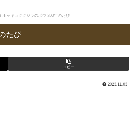
ホッキョククジラのボウ 200年のたび
年のたび
コピー
2023.11.03