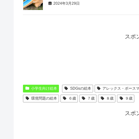
2024年3月29日
スポ
小学生向け絵本
SDGsの絵本
アレックス・ボース
環境問題の絵本
６歳
７歳
８歳
９歳
スポ