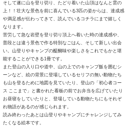
そして遂に山を登り切り、たどり着いた山頂はなんと雲の
上！！壮大な景色を前に喜んでいる3匹の姿からは、達成感
や満足感が伝わってきて、読んでいるコチラにまで嬉しく
なります。
苦労して急な岩壁を登り切り頂上へ着いた時の達成感や、
普段とは違う景色で作る特別なごはん、そして新しい出会
い。山登りやキャンプの醍醐味や楽しさをこれでもかと堪
能することができる1冊です。
また登山の入り口や道中、山の上でのキャンプ飯を囲むシ
ーンなど、絵の背景に登場しているセリフの無い動物たち
も山を登るために地図を見ていたり、登山の「初心者コー
ス ここまで」と書かれた看板の前でお弁当を広げていたり
お昼寝をしていたりと、登場している動物たちにもそれぞ
れ物語があるのが感じられます。
読み終わったあとは山登りやキャンプにチャレンジしてみ
たくなる絵本です。