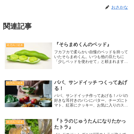
おさかな
関連記事
『そらまめくんのベッド』
幼児向け絵本
フカフカで柔らかい自慢のベッドを持って
いたそらまめくん。いつも他の豆たちに
「少しベッドを使わせて」と頼まれます
が、頑なに断っていました。そんなある
日、自慢のベッドがなくなってしまいま
す。[対象：幼児]
パパ、サンドイッチ つくってあげ
幼児向け絵本
る！
パパ、サンドイッチ作ってあげる！パパの
好きな耳付きのパンにバター、チーズにト
マト、紅茶にクッキー、お気に入りのスリ
ッパ、それにいつも読んでいる新聞もいれ
ちゃえ！パパの大好きなものをふんだんに
詰め込んだサンドイッチを作る、クスりと
『トラのじゅうたんになりたかっ
幼児向け絵本
笑える絵本です。
たトラ』