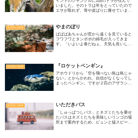
インドのジャングルに1頭のトラが住んで
いました。そのトラは年をとっていたので
エサが取れず、骨や皮ばりに痩せていまし
た。トラはよく、夜の宮殿に忍び込んでは
王様やその家族が楽しそうにごはんを食べ
ているのを眺め、「おれも仲間に入りたい
やまのぼり
幼児向け絵本
な」としみじみと感じていました。そんな
ばばばあちゃんが窓から遠くを見ていると
ある日、宮殿の召使いが庭でトラの毛皮の
フワフワとタンポポの綿毛が入ってきま
絨毯を干しているのを見つけます。そして
す。「いよいよ春だねぇ、天気も良いし山
召使いが目を離したすきにトラはトラの毛
登りでもしようかね」と早速、子イヌと子
皮と入れ替わります。[対象:3歳から]
ネコと一緒に準備を始めます。友達を呼び
に行って、お弁当や水筒、お菓子もリュッ
クに詰め込んで準備万端！でも誘った森の
『ロケットペンギン』
幼児向け絵本
仲間たちが集まってみると、みんなが持っ
アホウドリから「空を飛べない鳥は鳥じゃ
てきた楽しそうなものが余りにたくさんあ
ない」とからかわれ、自信がなくなってし
りすぎて、全てを持って山登りへ行くのは
まったペンギン。ですが２匹のアザラシ兄
難しそうです。みんなが悩んでいると、ば
弟に励まされ・・・遊び歌「ロケットペン
ばばあちゃんには何やら名案があるよです
ギン」の絵本です。[対象：幼児]
よ？どうするつもりなのでしょうか。春の
行楽の『ばばばあちゃん』絵本です。
いただきバス
幼児向け絵本
「しゅっぱつしバス」とネズミたちを乗せ
たバスはネズミたちを美味しいリンゴの場
所まで案内するため、ビュンと猛スピード
で走り始めます。野を超えて、谷を越え
て、山を越えて・・・。途中、大きな崖が
あって行き止まり。ネズミたちが「どうし