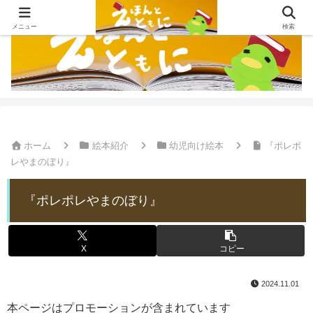
メニュー
検索
ホーム
絵本紹介
幼児向け絵本
『ポレポ
レやまのぼり』
『ポレポレやまのぼり』
X
コピー
2024.11.01
本ページはプロモーションが含まれています