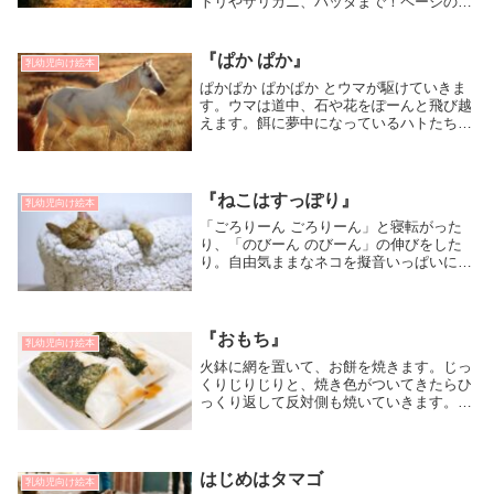
トリやザリガニ、バッタまで！ページの右
下に書かれた数字の数、絵の中に"秋の良
いもの"が隠れていいるみたいですよ。み
んなは全て見つけられるかな？[対象:乳幼
『ぱか ぱか』
乳幼児向け絵本
児・幼児向け]
ぱかぱか ぱかぱか とウマが駆けていきま
す。ウマは道中、石や花をぽーんと飛び越
えます。餌に夢中になっているハトたちの
上だってひょいっと飛び越えてしまいま
す。太い線で力強いタッチのイラストで、
ウマの駆ける姿や足音が楽しい絵本です。
[対象:0歳から]
『ねこはすっぽり』
乳幼児向け絵本
「ごろりーん ごろりーん」と寝転がった
り、「のびーん のびーん」の伸びをした
り。自由気ままなネコを擬音いっぱいに描
いた絵本です。[対象：乳幼児]
『おもち』
乳幼児向け絵本
火鉢に網を置いて、お餅を焼きます。じっ
くりじりじりと、焼き色がついてきたらひ
っくり返して反対側も焼いていきます。お
正月にピッタリのお餅の絵本です。[対
象：乳幼児・幼児]
はじめはタマゴ
乳幼児向け絵本