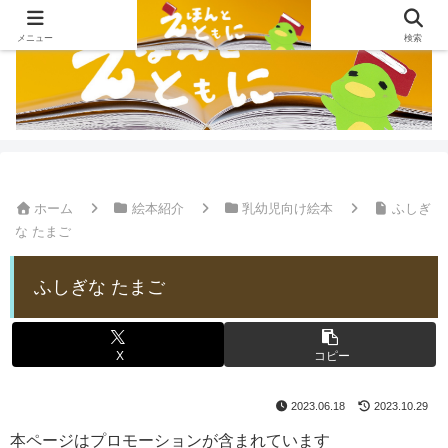
メニュー
検索
ホーム
絵本紹介
乳幼児向け絵本
ふしぎ
な たまご
ふしぎな たまご
X
コピー
2023.06.18
2023.10.29
本ページはプロモーションが含まれています