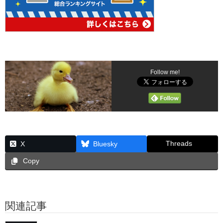
Follow me!
Threads
X
Bluesky
Copy
関連記事