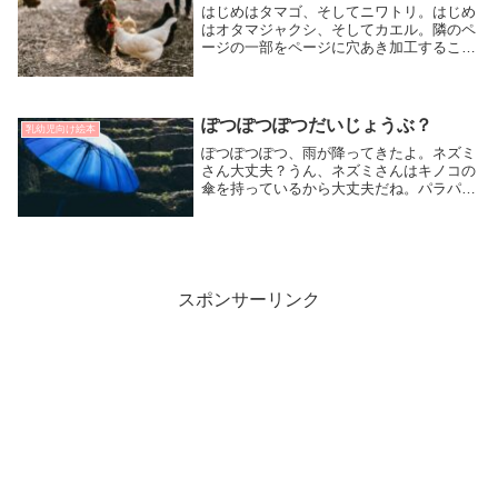
はじめはタマゴ、そしてニワトリ。はじめ
はオタマジャクシ、そしてカエル。隣のペ
ージの一部をページに穴あき加工すること
でイラストとして見せ、子どもと一緒に楽
しみながら読める仕掛け絵本です。
ぽつぽつぽつだいじょうぶ？
乳幼児向け絵本
ぽつぽつぽつ、雨が降ってきたよ。ネズミ
さん大丈夫？うん、ネズミさんはキノコの
傘を持っているから大丈夫だね。パラパラ
パラ、またまた雨が降ってきたよ。ウサギ
さんは大丈夫？うんうん、ウサギさんはニ
ンジンの傘を持っているから平気だね。シ
ンプルながらも動物たちのいろいろな傘を
テンポ良いリズムで読める絵本です。
スポンサーリンク