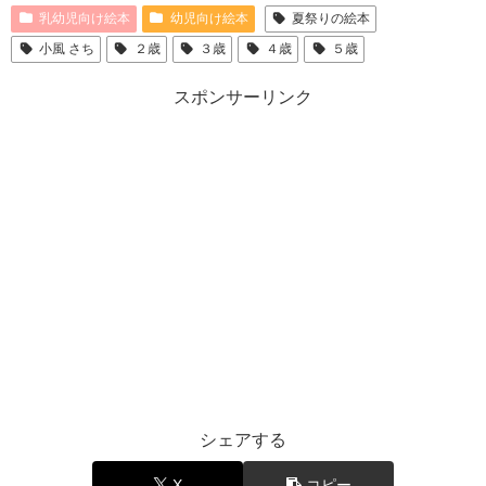
乳幼児向け絵本
幼児向け絵本
夏祭りの絵本
小風 さち
２歳
３歳
４歳
５歳
スポンサーリンク
シェアする
X
コピー