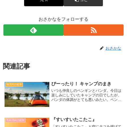
おさかなをフォローする
おさかな
関連記事
ぴーったり！ キャンプのまき
幼児向け絵本
いつも仲良しのペンギンとパンダ。今日は
楽しみにしていたキャンプの日でしたが、
パンダの体調がとても悪いみたい。ペンギ
ンはパンダを看病して、そのおかげでパン
ダはとても元気になりました。体調も良く
なり、キャンプに出かけようと準備をする
と今度はペンギンの体調が悪くなってしま
『すいすいたこたこ』
乳幼児向け絵本
い・・・仲良しの２匹は無事にキャンプに
「すいすいたこたこ」と空にタコを揚げて
出かけられるのでしょうか？