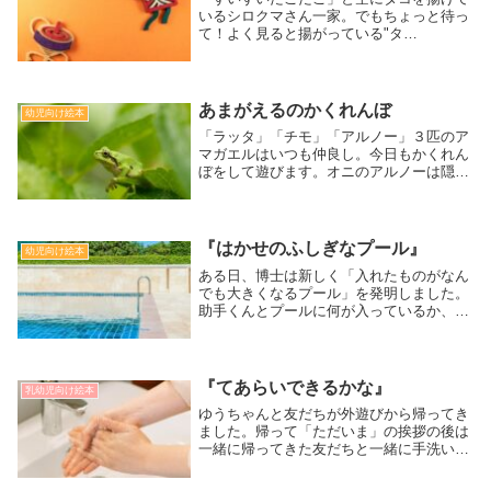
いるシロクマさん一家。でもちょっと待っ
て！よく見ると揚がっている"タ
コ”は"凧"ではなく"蛸"です。他にもちょっ
とだけ普段とは違うお正月のおはなしで
す。[対象：乳幼児]
あまがえるのかくれんぼ
幼児向け絵本
「ラッタ」「チモ」「アルノー」３匹のア
マガエルはいつも仲良し。今日もかくれん
ぼをして遊びます。オニのアルノーは隠れ
た２匹を探します。チモはすぐに見つかり
ましたがラッタは全然みつかりません。心
配になってチモと一緒に探していると背中
の一部が茶色になったラッタの姿
『はかせのふしぎなプール』
幼児向け絵本
が・・・！
ある日、博士は新しく「入れたものがなん
でも大きくなるプール」を発明しました。
助手くんとプールに何が入っているか、一
緒に想像してみよう[対象:3歳から]
『てあらいできるかな』
乳幼児向け絵本
ゆうちゃんと友だちが外遊びから帰ってき
ました。帰って「ただいま」の挨拶の後は
一緒に帰ってきた友だちと一緒に手洗いし
ます。[対象：０歳～]