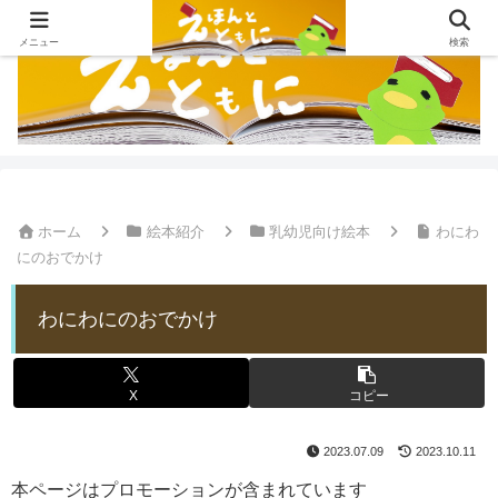
メニュー
検索
ホーム
絵本紹介
乳幼児向け絵本
わにわ
にのおでかけ
わにわにのおでかけ
X
コピー
2023.07.09
2023.10.11
本ページはプロモーションが含まれています