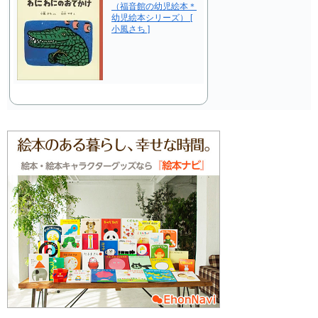
（福音館の幼児絵本＊
幼児絵本シリーズ） [
小風さち ]